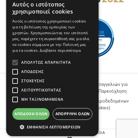
Αυτός ο ιστότοπος
GREEK
χρησιμοποιεί cookies
ENGLISH
Αυτός ο ιστότοπος χρησιμοποιεί cookies
για τη βελτίωση της εμπειρίας των
χρηστών. Χρησιμοποιώντας τον ιστότοπό
μας, παρέχετε τη συγκατάθεσή σας για όλα
τα cookies σύμφωνα με την Πολιτική μας
για τα cookies.
Διαβάστε περισσότερα
ΑΠΟΛΎΤΩΣ ΑΠΑΡΑΊΤΗΤΑ
ΑΠΌΔΟΣΗΣ
ΣΤΌΧΕΥΣΗΣ
Όροι Χρήσης
Πολιτική Καταγγελιών για
ΛΕΙΤΟΥΡΓΙΚΌΤΗΤΑΣ
την Βία και Παρενόχληση
ΜΗ ΤΑΞΙΝΟΜΗΜΈΝΑ
Πολιτική Απορρήτου
Πολιτική Μικροδεδομένων
(Cookies)
ΑΠΟΔΟΧΉ ΌΛΩΝ
ΑΠΌΡΡΙΨΗ ΌΛΩΝ
Πολιτική Ποιότητας
ΕΜΦΆΝΙΣΗ ΛΕΠΤΟΜΕΡΕΙΏΝ
COPYRIGHT © 2026 FOVERA PROSTASIA