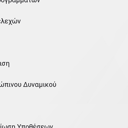
ρογραμμάτων
τελεχών
ιση
ώπινου Δυναμικού
αίωση Υποθέσεων