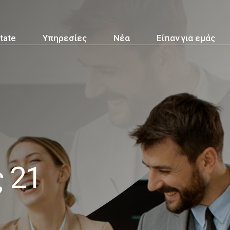
tate
Υπηρεσίες
Νέα
Είπαν για εμάς
 21