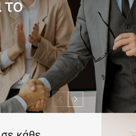
 το
 σε κάθε