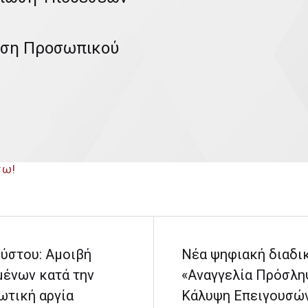
ηση Προσωπικού
τω!
ύστου: Αμοιβή
Νέα ψηφιακή διαδι
μένων κατά την
«Αναγγελία Πρόσλη
ωτική αργία
Κάλυψη Επειγουσώ