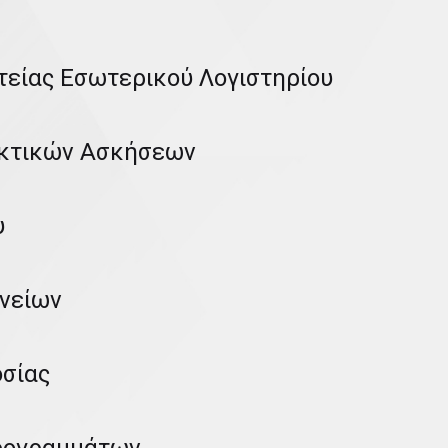
είας Εσωτερικού Λογιστηρίου
ακτικών Ασκήσεων
υ
νείων
οσίας