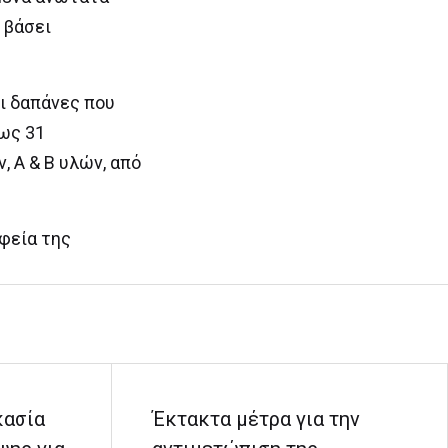
 βάσει
οι δαπάνες που
έως 31
 Α & Β υλών, από
φεία της
κασία
Έκτακτα μέτρα για την