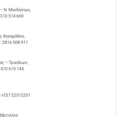
 – Ν. Μουδανίων,
2310 514 669
ς Αγκαράθου
,
Τ: 2816 008 911
σας – Τρικάλων,
 2410 619 144
Τ:+357 22512201
 Μυτιλήνη