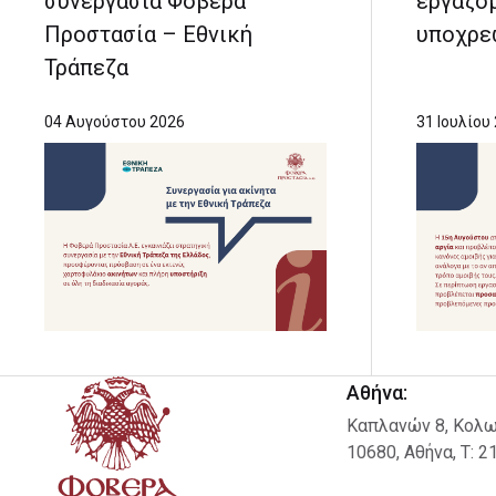
συνεργασία Φοβερά
εργαζο
Προστασία – Εθνική
υποχρε
Τράπεζα
04 Αυγούστου 2026
31 Ιουλίου
Αθήνα:
Καπλανών 8, Κολω
10680, Αθήνα, Τ: 2