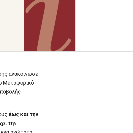
ικής ανακοίνωσε
το Μεταφορικό
υποβολής
ους
έως και την
χρι την
μενα ανώτατα