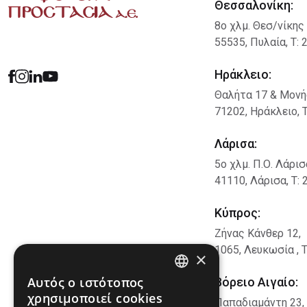
Θεσσαλονίκη:
8ο χλμ. Θεσ/νίκης
55535, Πυλαία, Τ: 
Ηράκλειο:
Θαλήτα 17 & Μονή
71202, Ηράκλειο, 
Λάρισα:
5ο χλμ. Π.Ο. Λάρι
41110, Λάρισα, Τ:
Κύπρος:
Ζήνας Κάνθερ 12
,
1065, Λευκωσία , 
×
Αυτός ο ιστότοπος
Βόρειο Αιγαίο:
GREEK
χρησιμοποιεί cookies
Παπαδιαμάντη 23,